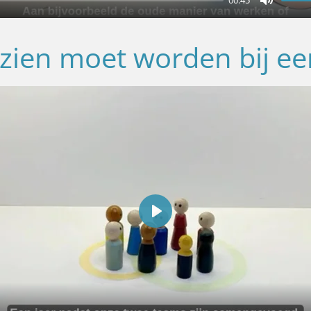
M
u
zien moet worden bij een
t
e
P
l
a
y