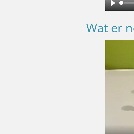
P
l
Wat er n
a
y