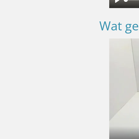
P
l
Wat ge
a
y